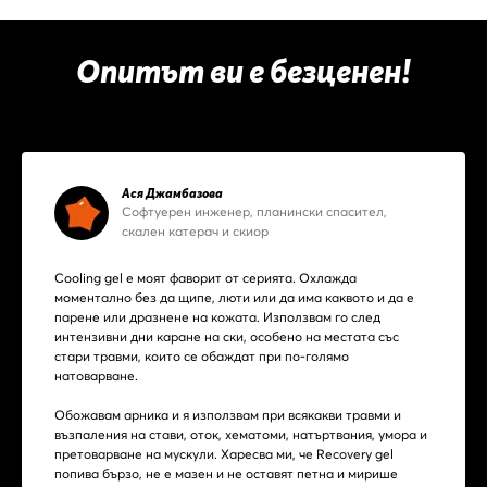
Опитът ви е безценен!
Ася Джамбазова
Софтуерен инжeнер, планински спасител,
скален катерач и скиор
Cooling gel е моят фаворит от серията. Охлажда
моментално без да щипе, люти или да има каквото и да е
парене или дразнене на кожата. Използвам го след
интензивни дни каране на ски, особено на местата със
стари травми, които се обаждат при по-голямо
натоварване.
Обожавам арника и я използвам при всякакви травми и
възпаления на стави, оток, хематоми, натъртвания, умора и
претоварване на мускули. Харесва ми, че Recovery gel
попива бързо, не е мазен и не оставят петна и мирише