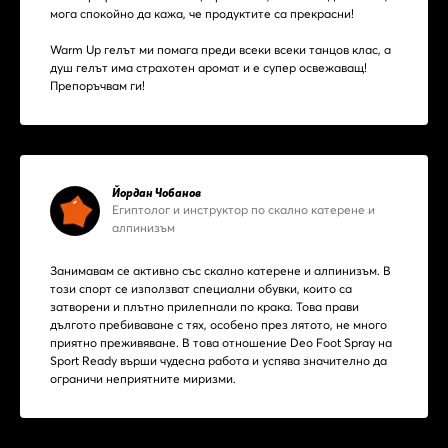
мога спокойно да кажа, че продуктите са прекрасни!
Warm Up гелът ми помага преди всеки всеки танцов клас, а
душ гелът има страхотен аромат и е супер освежаващ!
Препоръчвам ги!
Йордан Чобанов
Египтолог и инструктор по скално катерене и
алпинизъм
Занимавам се активно със скално катерене и алпинизъм. В
този спорт се използват специални обувки, които са
затворени и плътно прилепнали по крака. Това прави
дългото пребиваване с тях, особено през лятото, не много
приятно преживяване. В това отношение Deo Foot Spray на
Sport Ready върши чудесна работа и успява значително да
ограничи неприятните миризми.