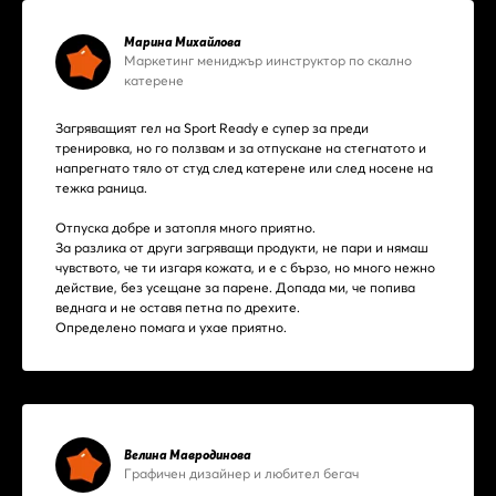
Марина Михайлова
Маркетинг мениджър иинструктор по скално
катерене
Загряващият гел на Sport Ready е супер за преди
тренировка, но го ползвам и за отпускане на стегнатото и
напрегнато тяло от студ след катерене или след носене на
тежка раница.
Отпуска добре и затопля много приятно.
За разлика от други загряващи продукти, не пари и нямаш
чувството, че ти изгаря кожата, и е с бързо, но много нежно
действие, без усещане за парене. Допада ми, че попива
веднага и не оставя петна по дрехите.
Определено помага и ухае приятно.
Велина Мавродинова
Графичен дизайнер и любител бегач