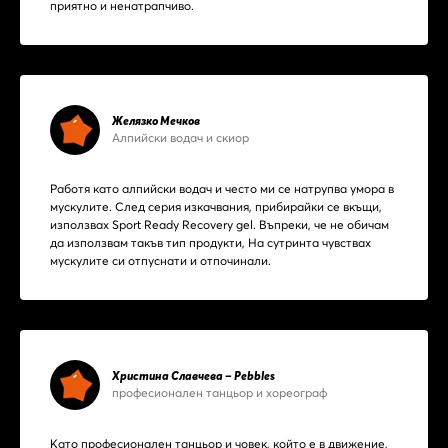
приятно и ненатрапчиво.
Желязко Мечков
Алпийски водач и скиор
Работя като алпийски водач и често ми се натрупва умора в
мускулите. След серия изкачвания, прибирайки се вкъщи,
използвах Sport Ready Recovery gel. Въпреки, че не обичам
да използвам такъв тип продукти, На сутринта чувствах
мускулите си отпуснати и отпочинали.
Христина Славчева – Pebbles
професионален танцьор и хореограф
Като професионален танцьор и човек, който е в движение,