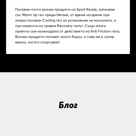
Ползвам почти всички продукти на Sport Readу, започвам
със Warm Up гел преди бягане, от време на време при
умора ползвам Cooling гел за успокоение на мускулите, а
при моменти на травми Recovery гелът. Също много
приятно съм изненадана от действието на Аnti Friction гела.
Всички продукти попиват много бързо, а това ми е супер
важно, когато спортувам!
Блог